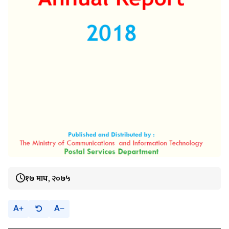
१७ माघ, २०७५
A
A