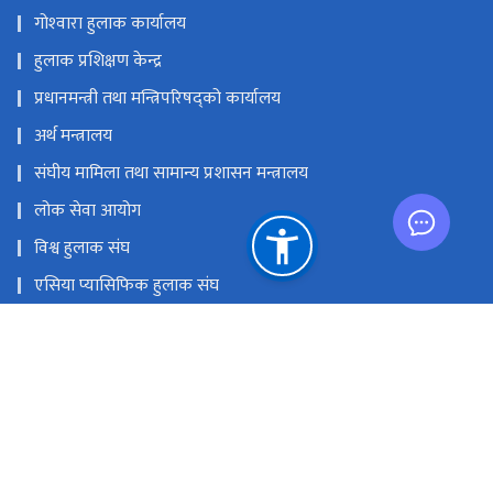
गोश्‍वारा हुलाक कार्यालय
हुलाक प्रशिक्षण केन्द्र
प्रधानमन्त्री तथा मन्त्रिपरिषद्को कार्यालय
अर्थ मन्त्रालय
संघीय मामिला तथा सामान्य प्रशासन मन्त्रालय
लोक सेवा आयोग
विश्व हुलाक संघ
एसिया प्यासिफिक हुलाक संघ
विज्ञापन बोर्ड
राष्ट्रिय प्राकृतिक स्रोत तथा वित्त आयोग
planning@nepalpost.gov.np
+९७७-१-५३२४११६, ०१-५३२४११७, ०१-५३२९३२१