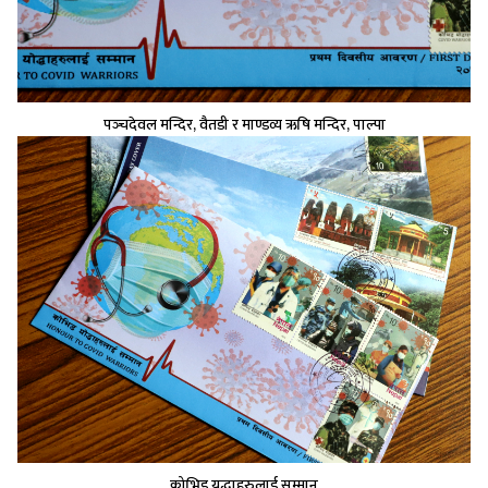
पञ्‍चदेवल मन्दिर, वैतडी र माण्डव्य ऋषि मन्दिर, पाल्पा
कोभिड यद्धाहरुलाई सम्मान