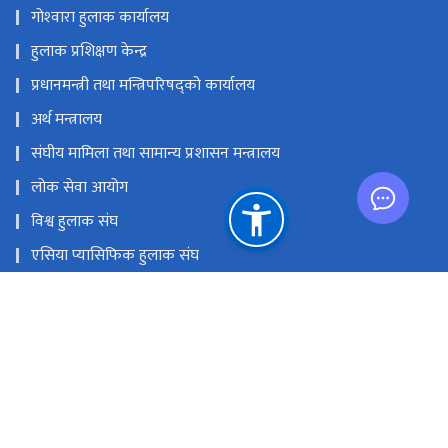
गोश्‍वारा हुलाक कार्यालय
हुलाक प्रशिक्षण केन्द्र
प्रधानमन्त्री तथा मन्त्रिपरिषद्को कार्यालय
अर्थ मन्त्रालय
संघीय मामिला तथा सामान्य प्रशासन मन्त्रालय
लोक सेवा आयोग
विश्व हुलाक संघ
एसिया प्यासिफिक हुलाक संघ
विज्ञापन बोर्ड
राष्ट्रिय प्राकृतिक स्रोत तथा वित्त आयोग
planning@nepalpost.gov.np
+९७७-१-५३२४११६, ०१-५३२४११७, ०१-५३२९३२१