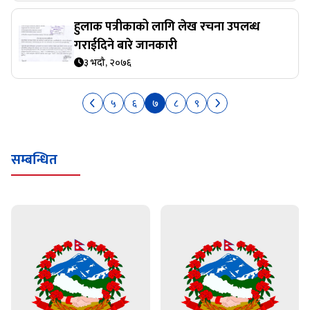
हुलाक पत्रीकाको लागि लेख रचना उपलब्ध
गराईदिने बारे जानकारी
३ भदौ, २०७६
५
६
७
८
९
सम्बन्धित